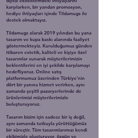
dijital ekosistemdeki ihtiyaçlarını
karşılarken, bir yandan promosyon,
hediye ihtiyaçları içinde Tildamugs ile
destek olmaktayız.
Tildamugs olarak 2019 yılından bu yana
tasarım ve kupa baskı alanında faaliyet
göstermekteyiz. Kurulduğumuz günden
itibaren estetik, kaliteli ve kişiye özel
tasarımlar sunarak müşterilerimizin
beklentilerini en iyi şekilde karşılamayı
hedefliyoruz. Online satış
platformumuz üzerinden Türkiye’nin
dört bir yanına hizmet verirken, aynı
zamanda çeşitli pazaryerlerinde de
ürünlerimizi müşterilerimizle
buluşturuyoruz.
Tasarım bizim için sadece bir iş değil,
aynı zamanda tutkuyla yürüttüğümüz
bir süreçtir. Tüm tasarımlarımızı kendi
ekibimizle oluşturuyor, özgün ve