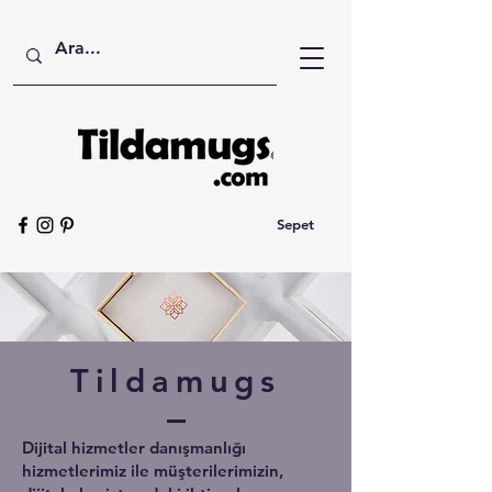
Sepet
Tildamugs
Dijital hizmetler danışmanlığı
hizmetlerimiz ile müşterilerimizin,