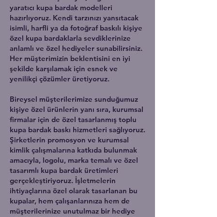
yaratıcı kupa bardak modelleri
hazırlıyoruz. Kendi tarzınızı yansıtacak
isimli, harfli ya da fotoğraf baskılı kişiye
özel kupa bardaklarla sevdiklerinize
anlamlı ve özel hediyeler sunabilirsiniz.
Her müşterimizin beklentisini en iyi
şekilde karşılamak için esnek ve
yenilikçi çözümler üretiyoruz.
Bireysel müşterilerimize sunduğumuz
kişiye özel ürünlerin yanı sıra, kurumsal
firmalar için de özel tasarlanmış toplu
kupa bardak baskı hizmetleri sağlıyoruz.
Şirketlerin promosyon ve kurumsal
kimlik çalışmalarına katkıda bulunmak
amacıyla, logolu, marka temalı ve özel
tasarımlı kupa bardak üretimleri
gerçekleştiriyoruz. İşletmelerin
ihtiyaçlarına özel olarak tasarlanan bu
kupalar, hem çalışanlarınıza hem de
müşterilerinize unutulmaz bir hediye