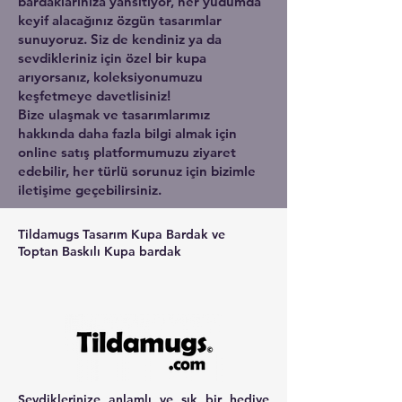
bardaklarınıza yansıtıyor, her yudumda
keyif alacağınız özgün tasarımlar
sunuyoruz. Siz de kendiniz ya da
sevdikleriniz için özel bir kupa
arıyorsanız, koleksiyonumuzu
keşfetmeye davetlisiniz!
Bize ulaşmak ve tasarımlarımız
hakkında daha fazla bilgi almak için
online satış platformumuzu ziyaret
edebilir, her türlü sorunuz için bizimle
iletişime geçebilirsiniz.
Tildamugs Tasarım Kupa Bardak ve
Toptan Baskılı Kupa bardak
Sevdiklerinize anlamlı ve şık bir hediye