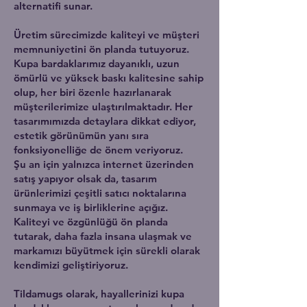
alternatifi sunar.
Üretim sürecimizde kaliteyi ve müşteri
memnuniyetini ön planda tutuyoruz.
Kupa bardaklarımız dayanıklı, uzun
ömürlü ve yüksek baskı kalitesine sahip
olup, her biri özenle hazırlanarak
müşterilerimize ulaştırılmaktadır. Her
tasarımımızda detaylara dikkat ediyor,
estetik görünümün yanı sıra
fonksiyonelliğe de önem veriyoruz.
Şu an için yalnızca internet üzerinden
satış yapıyor olsak da, tasarım
ürünlerimizi çeşitli satıcı noktalarına
sunmaya ve iş birliklerine açığız.
Kaliteyi ve özgünlüğü ön planda
tutarak, daha fazla insana ulaşmak ve
markamızı büyütmek için sürekli olarak
kendimizi geliştiriyoruz.
Tildamugs olarak, hayallerinizi kupa