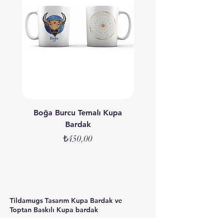
Boğa Burcu Temalı Kupa
Aslan Burcu Temalı
Bardak
Fiyat
₺450,00
Tildamugs Tasarım Kupa Bardak ve
Toptan Baskılı Kupa bardak