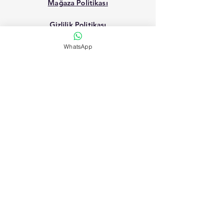
Mağaza Politikası
Gizlilik Politikası
Mesafeli Satış Sözleşmesi
WhatsApp
Şartlar Koşullar
Facebook
Instagram
Linkedin
İletişim Form